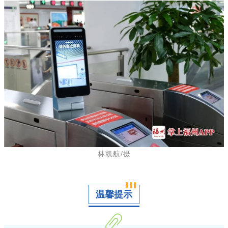
林凯航/摄
温馨提示