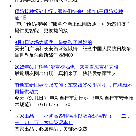
预防接种“码”上行，家长们快来申领“电子预防接种
证”吧
“电子预防接种证”服务全新上线闽政通！可为您和孩子
提供更智能、更便捷的接
9月3日这场大阅兵，是给孩子最好的
天安门广场和长安街盛装以待，纪念中国人民抗日战争
暨世界反法西斯战争胜利80
2025年8月“科学”流言榜揭晓！来看看流言和真相
最近朋友圈常出现，真相来了！快转发给家里人
电动车新国标今起实施：车速超25公里/小时，电机就不
再提供动力
今天（9月1日） 电动自行车新国标 《电动自行车安全技
术规范》 （GB 17761—20
国家出品——小初高各科课本以及在线课程（一，二，
三，四，五，六年级课本）
国家出品，必属精品，关键还免费