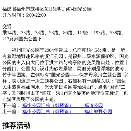
福建省福州市鼓楼区X115(洪甘路)-国光公园
开放时间：6:00-22:00
交通
乘14路、33路、38路、53路、86路、113路、193路、538路、
213路到国光公园下
福州国光公园于2004年建成，总面积约4.5公顷，是一所
有着湿地野趣风格的滨江公园，是福州二级水源保护区。国光
公园的主入口大门位于洪甘路与梅亭路的交叉路口处，位置十
分醒目。公园大门设计为砂岩景墙，两侧分别是浮雕的波涛、
竹子等图案。左侧标有“国光公园——保护母亲河主题公园”字
样，表明这是一所主题类公园，右侧标有一副藏头联：“国运
民生盛世福如闽水，光天霁日名园美灿洪山”，点名“国光”二
字，又同时指出了“闽江、洪山”两个显著的地理位置标识，也
向游客表明了公园的主题。
下一篇：
福州公园汇总（鼓楼篇）—— 福道公园
上一篇：
福州公园汇总（鼓楼篇）—— 福山郊野公园
推荐活动