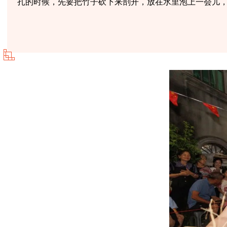
扎的时候，先要把竹子砍下来剖开，放在水里泡上一会儿