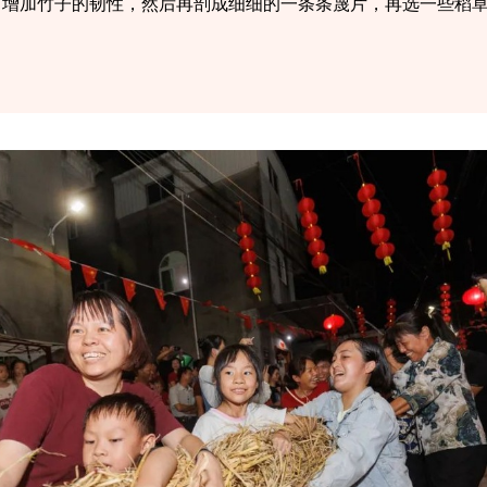
，增加竹子的韧性，然后再剖成细细的一条条蔑片，再选一些稻