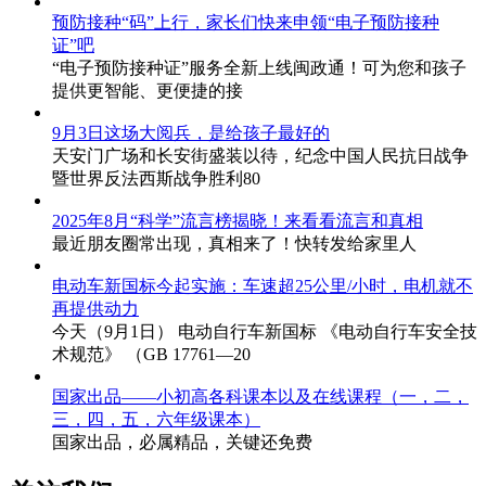
预防接种“码”上行，家长们快来申领“电子预防接种
证”吧
“电子预防接种证”服务全新上线闽政通！可为您和孩子
提供更智能、更便捷的接
9月3日这场大阅兵，是给孩子最好的
天安门广场和长安街盛装以待，纪念中国人民抗日战争
暨世界反法西斯战争胜利80
2025年8月“科学”流言榜揭晓！来看看流言和真相
最近朋友圈常出现，真相来了！快转发给家里人
电动车新国标今起实施：车速超25公里/小时，电机就不
再提供动力
今天（9月1日） 电动自行车新国标 《电动自行车安全技
术规范》 （GB 17761—20
国家出品——小初高各科课本以及在线课程（一，二，
三，四，五，六年级课本）
国家出品，必属精品，关键还免费